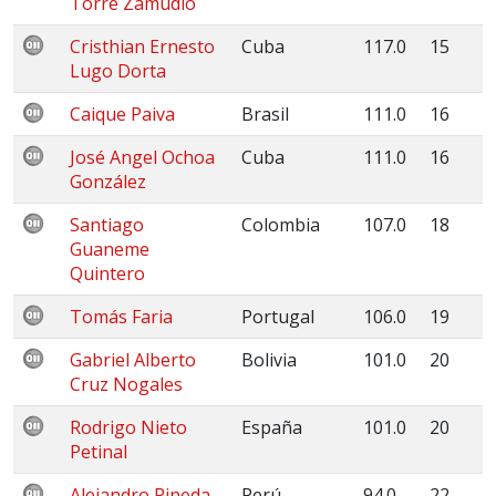
Torre Zamudio
Cristhian Ernesto
Cuba
117.0
15
Lugo Dorta
Caique Paiva
Brasil
111.0
16
José Angel Ochoa
Cuba
111.0
16
González
Santiago
Colombia
107.0
18
Guaneme
Quintero
Tomás Faria
Portugal
106.0
19
Gabriel Alberto
Bolivia
101.0
20
Cruz Nogales
Rodrigo Nieto
España
101.0
20
Petinal
Alejandro Pineda
Perú
94.0
22