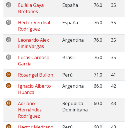
Eulàlia Gaya
España
76.0
35
Bretones
Héctor Verdeal
España
76.0
35
Rodríguez
Leonardo Alex
Argentina
76.0
35
Emir Vargas
Lucas Cardoso
Brasil
76.0
35
Garcia
Rosangel Bullon
Perú
71.0
41
Ignacio Alberto
Argentina
66.0
42
Huanca
Adriano
República
60.0
43
Hernández
Dominicana
Rodríguez
Hector Medrano
Perú
60.0
43