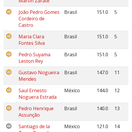
Martín Zárate
João Pedro Gomes
Brasil
151.0
5
Cordeiro de
Castro
Maria Clara
Brasil
151.0
5
Fontes Silva
Pedro Suyama
Brasil
151.0
5
Leston Rey
Gustavo Nogueira
Brasil
147.0
11
Mendes
Saul Ernesto
México
144.0
12
Noguera Estrada
Pedro Henrique
Brasil
140.0
13
Assunção
Santiago de la
México
121.0
14