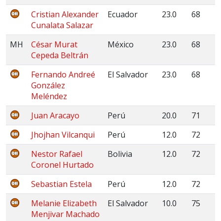
Cristian Alexander
Ecuador
23.0
68
Cunalata Salazar
MH
César Murat
México
23.0
68
Cepeda Beltrán
Fernando Andreé
El Salvador
23.0
68
González
Meléndez
Juan Aracayo
Perú
20.0
71
Jhojhan Vilcanqui
Perú
12.0
72
Nestor Rafael
Bolivia
12.0
72
Coronel Hurtado
Sebastian Estela
Perú
12.0
72
Melanie Elizabeth
El Salvador
10.0
75
Menjivar Machado