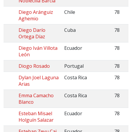
Noblecilla Barcia
Diego Aránguiz
Chile
78
Aghemio
Diego Darío
Cuba
78
Ortega Díaz
Diego Iván Villota
Ecuador
78
León
Diogo Rosado
Portugal
78
Dylan Joel Laguna
Costa Rica
78
Arias
Emma Camacho
Costa Rica
78
Blanco
Esteban Misael
Ecuador
78
Holguín Salazar
Esteban Zeyu Cai
Ecuador
78