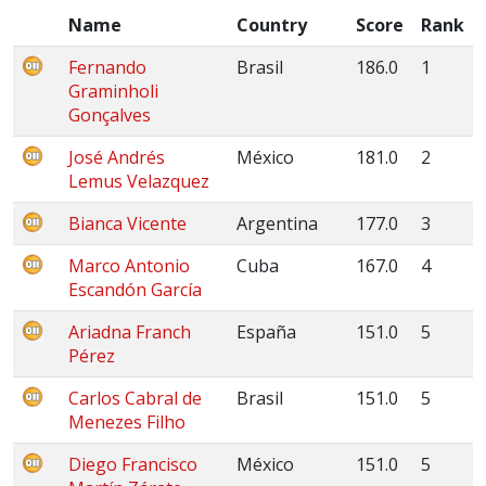
Name
Country
Score
Rank
Fernando
Brasil
186.0
1
Graminholi
Gonçalves
José Andrés
México
181.0
2
Lemus Velazquez
Bianca Vicente
Argentina
177.0
3
Marco Antonio
Cuba
167.0
4
Escandón García
Ariadna Franch
España
151.0
5
Pérez
Carlos Cabral de
Brasil
151.0
5
Menezes Filho
Diego Francisco
México
151.0
5