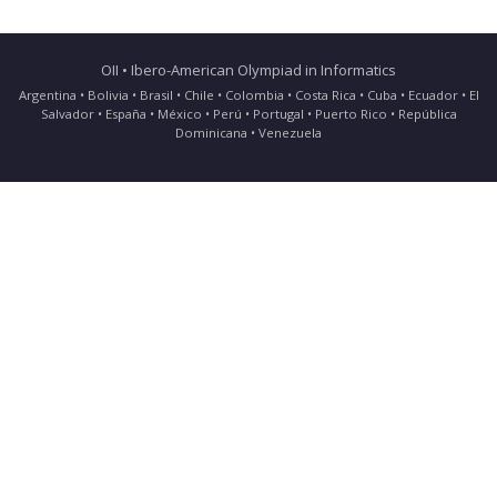
OII • Ibero-American Olympiad in Informatics
Argentina • Bolivia • Brasil • Chile • Colombia • Costa Rica • Cuba • Ecuador • El
Salvador • España • México • Perú • Portugal • Puerto Rico • República
Dominicana • Venezuela