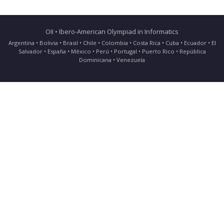
OII • Ibero-American Olympiad in Informatics
Argentina • Bolivia • Brasil • Chile • Colombia • Costa Rica • Cuba • Ecuador • El
Salvador • España • México • Perú • Portugal • Puerto Rico • República
Dominicana • Venezuela