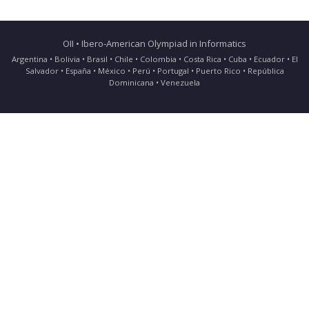
OII • Ibero-American Olympiad in Informatics
Argentina • Bolivia • Brasil • Chile • Colombia • Costa Rica • Cuba • Ecuador • El
Salvador • España • México • Perú • Portugal • Puerto Rico • República
Dominicana • Venezuela