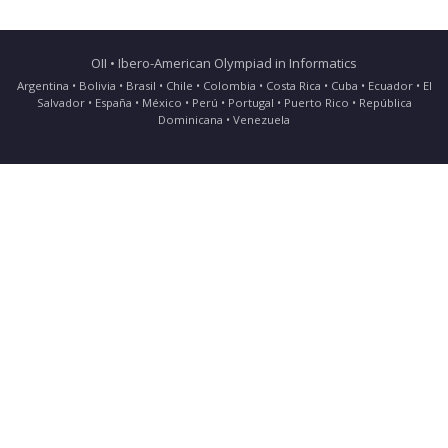
OII • Ibero-American Olympiad in Informatics
Argentina • Bolivia • Brasil • Chile • Colombia • Costa Rica • Cuba • Ecuador • El
Salvador • España • México • Perú • Portugal • Puerto Rico • República
Dominicana • Venezuela