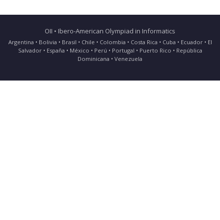
OII • Ibero-American Olympiad in Informatics
Argentina • Bolivia • Brasil • Chile • Colombia • Costa Rica • Cuba • Ecuador • El
Salvador • España • México • Perú • Portugal • Puerto Rico • República
Dominicana • Venezuela