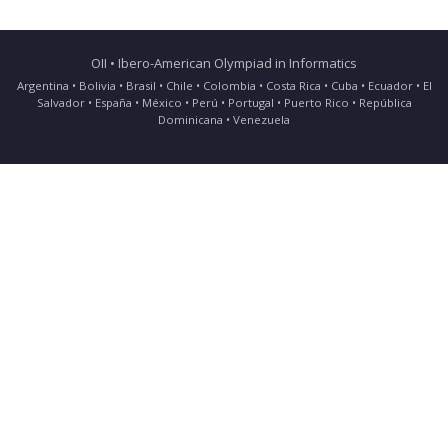
OII • Ibero-American Olympiad in Informatics
Argentina • Bolivia • Brasil • Chile • Colombia • Costa Rica • Cuba • Ecuador • El
Salvador • España • México • Perú • Portugal • Puerto Rico • República
Dominicana • Venezuela