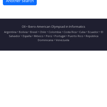
Another search
OII • Ibero-American Olympiad in Informatics
Argentina • Bolivia • Brasil • Chile • Colombia • Costa Rica • Cuba • Ecuador • El
Salvador • España • México • Perú • Portugal • Puerto Rico • República
Dominicana • Venezuela