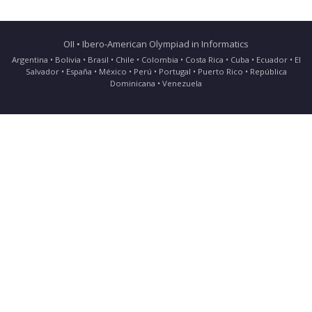
OII • Ibero-American Olympiad in Informatics
Argentina • Bolivia • Brasil • Chile • Colombia • Costa Rica • Cuba • Ecuador • El
Salvador • España • México • Perú • Portugal • Puerto Rico • República
Dominicana • Venezuela