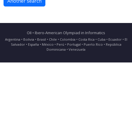
Another search
OII • Ibero-American Olympiad in Informatics
Argentina • Bolivia • Brasil • Chile • Colombia • Costa Rica • Cuba • Ecuador • El
Salvador • España • México • Perú • Portugal • Puerto Rico • República
Dominicana • Venezuela