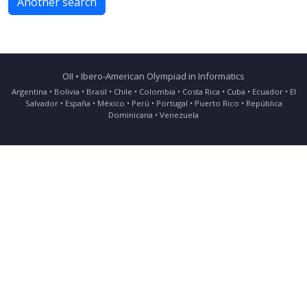
Another search
OII • Ibero-American Olympiad in Informatics
Argentina • Bolivia • Brasil • Chile • Colombia • Costa Rica • Cuba • Ecuador • El
Salvador • España • México • Perú • Portugal • Puerto Rico • República
Dominicana • Venezuela