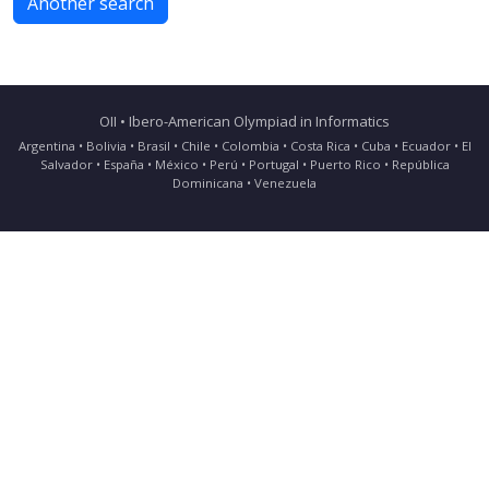
Another search
OII • Ibero-American Olympiad in Informatics
Argentina • Bolivia • Brasil • Chile • Colombia • Costa Rica • Cuba • Ecuador • El
Salvador • España • México • Perú • Portugal • Puerto Rico • República
Dominicana • Venezuela