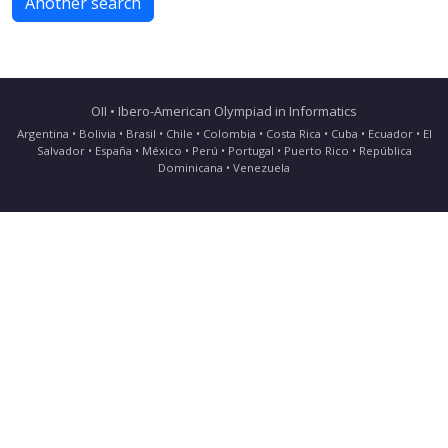
Another search
OII • Ibero-American Olympiad in Informatics
Argentina • Bolivia • Brasil • Chile • Colombia • Costa Rica • Cuba • Ecuador • El
Salvador • España • México • Perú • Portugal • Puerto Rico • República
Dominicana • Venezuela