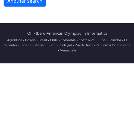
Another search
OII • Ibero-American Olympiad in Informatics
Argentina • Bolivia • Brasil • Chile • Colombia • Costa Rica • Cuba • Ecuador • El
Salvador • España • México • Perú • Portugal • Puerto Rico • República Dominicana
• Venezuela