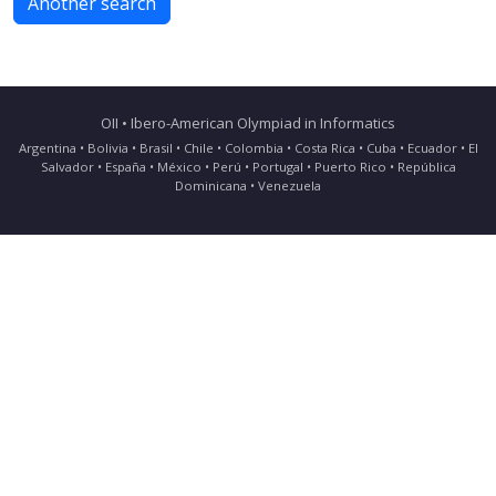
Another search
OII • Ibero-American Olympiad in Informatics
Argentina • Bolivia • Brasil • Chile • Colombia • Costa Rica • Cuba • Ecuador • El
Salvador • España • México • Perú • Portugal • Puerto Rico • República
Dominicana • Venezuela