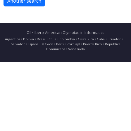
Another search
OII • Ibero-American Olympiad in Informatics
Argentina • Bolivia • Brasil • Chile • Colombia • Costa Rica • Cuba • Ecuador • El
Salvador • España • México • Perú • Portugal • Puerto Rico • República
Dominicana • Venezuela