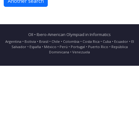
Another search
OII • Ibero-American Olympiad in Informatics
Argentina • Bolivia • Brasil • Chile • Colombia • Costa Rica • Cuba • Ecuador • El
Salvador • España • México • Perú • Portugal • Puerto Rico • República
Dominicana • Venezuela