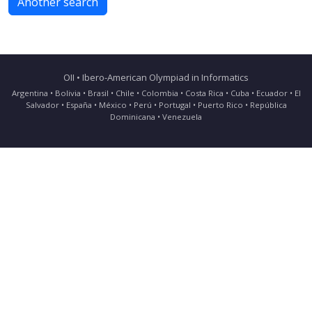
Another search
OII • Ibero-American Olympiad in Informatics
Argentina • Bolivia • Brasil • Chile • Colombia • Costa Rica • Cuba • Ecuador • El
Salvador • España • México • Perú • Portugal • Puerto Rico • República
Dominicana • Venezuela