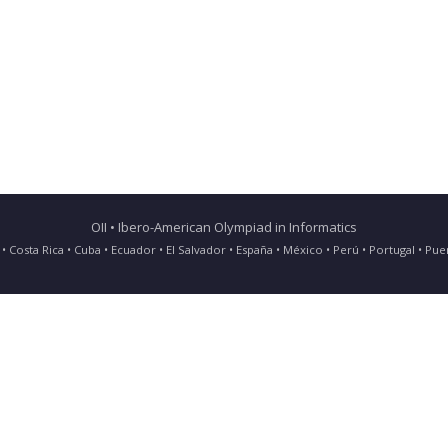
OII • Ibero-American Olympiad in Informatics
ia • Costa Rica • Cuba • Ecuador • El Salvador • España • México • Perú • Portugal • 