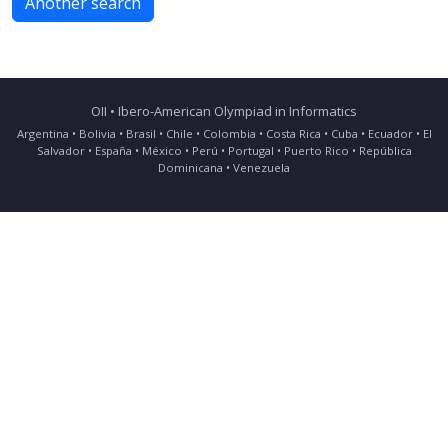
Another search
OII • Ibero-American Olympiad in Informatics
Argentina • Bolivia • Brasil • Chile • Colombia • Costa Rica • Cuba • Ecuador • El
Salvador • España • México • Perú • Portugal • Puerto Rico • República
Dominicana • Venezuela