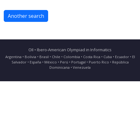
Another search
OII • Ibero-American Olympiad in Informatics
Argentina • Bolivia • Brasil • Chile • Colombia • Costa Rica • Cuba • Ecuador • El
Salvador • España • México • Perú • Portugal • Puerto Rico • República
Dominicana • Venezuela