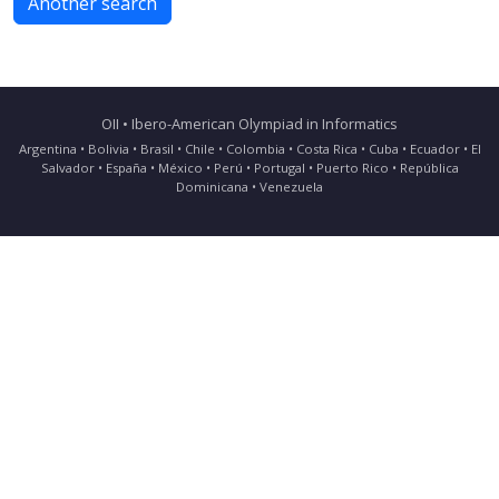
Another search
OII • Ibero-American Olympiad in Informatics
Argentina • Bolivia • Brasil • Chile • Colombia • Costa Rica • Cuba • Ecuador • El
Salvador • España • México • Perú • Portugal • Puerto Rico • República
Dominicana • Venezuela