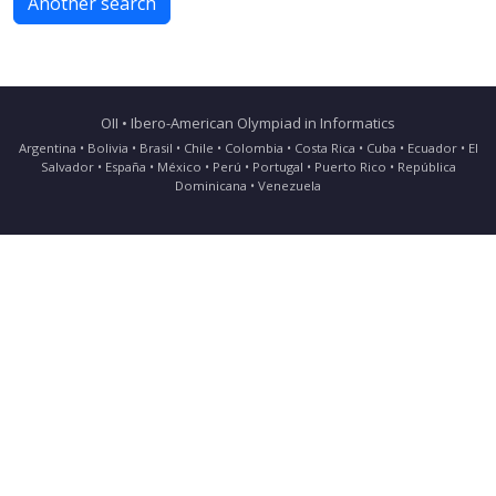
Another search
OII • Ibero-American Olympiad in Informatics
Argentina • Bolivia • Brasil • Chile • Colombia • Costa Rica • Cuba • Ecuador • El
Salvador • España • México • Perú • Portugal • Puerto Rico • República
Dominicana • Venezuela