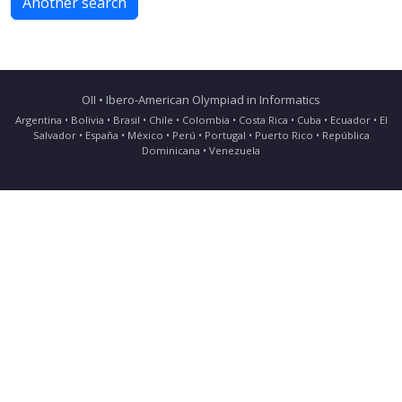
Another search
OII • Ibero-American Olympiad in Informatics
Argentina • Bolivia • Brasil • Chile • Colombia • Costa Rica • Cuba • Ecuador • El
Salvador • España • México • Perú • Portugal • Puerto Rico • República
Dominicana • Venezuela