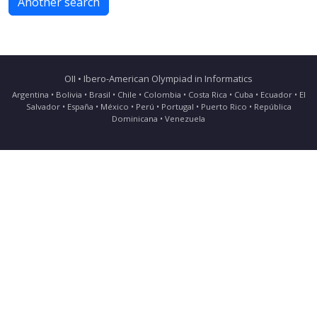
Another search
OII • Ibero-American Olympiad in Informatics
Argentina • Bolivia • Brasil • Chile • Colombia • Costa Rica • Cuba • Ecuador • El
Salvador • España • México • Perú • Portugal • Puerto Rico • República
Dominicana • Venezuela