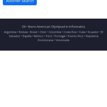
Another search
OII • Ibero-American Olympiad in Informatics
Argentina • Bolivia • Brasil • Chile • Colombia • Costa Rica • Cuba • Ecuador • El
Salvador • España • México • Perú • Portugal • Puerto Rico • República
Dominicana • Venezuela