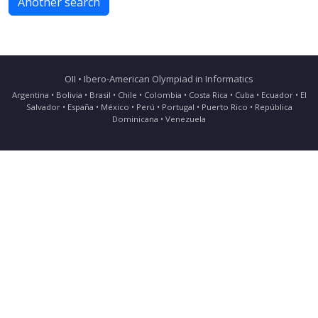
Another search
OII • Ibero-American Olympiad in Informatics
Argentina • Bolivia • Brasil • Chile • Colombia • Costa Rica • Cuba • Ecuador • El
Salvador • España • México • Perú • Portugal • Puerto Rico • República
Dominicana • Venezuela