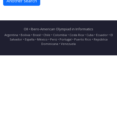
Another search
OII • Ibero-American Olympiad in Informatics
Argentina • Bolivia • Brasil • Chile • Colombia • Costa Rica • Cuba • Ecuador • El
Salvador • España • México • Perú • Portugal • Puerto Rico • República
Dominicana • Venezuela