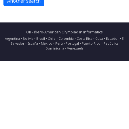
Another search
OII • Ibero-American Olympiad in Informatics
Argentina • Bolivia • Brasil • Chile • Colombia • Costa Rica • Cuba • Ecuador • El
Salvador • España • México • Perú • Portugal • Puerto Rico • República
Dominicana • Venezuela